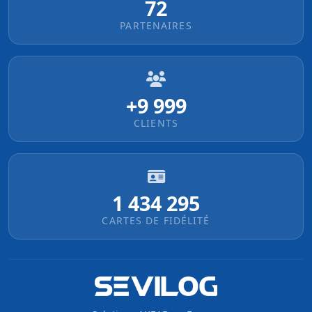
72
PARTENAIRES
+10 000
CLIENTS
1 434 296
CARTES DE FIDÉLITÉ