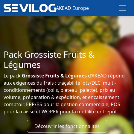
AKEAD Europe
Pack Grossiste Fruits &
Légumes
Le pack
Grossiste Fruits & Légumes
d’AKEAD répond
aux exigences du frais : traçabilité lots/DLC, multi-
conditionnements (colis, plateau, palette), prix au
volume, préparation & expédition, et encaissement
comptoir. ERP/BS pour la gestion commerciale, POS
pour la caisse et WOPER pour la mobilité entrepôt.
Découvrir les fonctionnalités