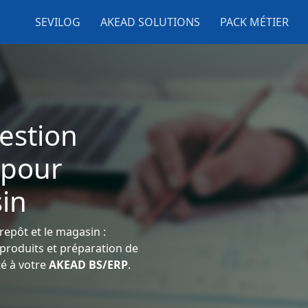
SEVILOG
AKEAD SOLUTIONS
PACK MÉTIER
estion
 pour
in
repôt et le magasin :
e produits et préparation de
té à votre
AKEAD BS/ERP
.