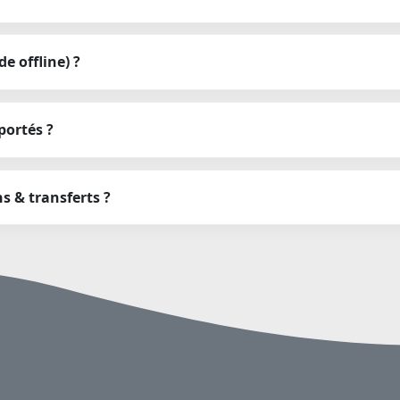
e offline) ?
portés ?
s & transferts ?