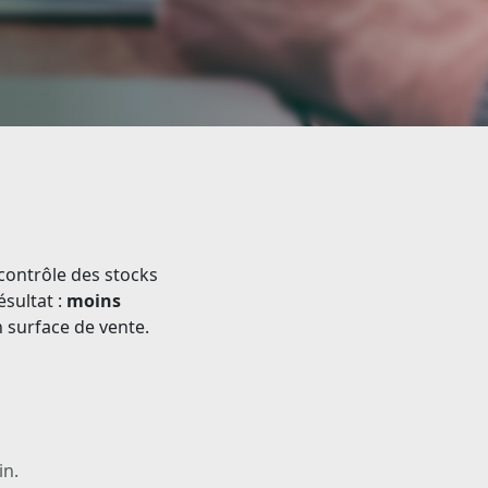
 contrôle des stocks
ésultat :
moins
n surface de vente.
in.