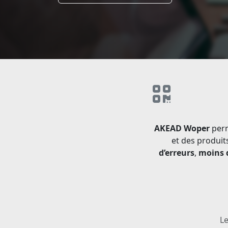
AKEAD Woper
perm
et des produits
d’erreurs
,
moins d
Le