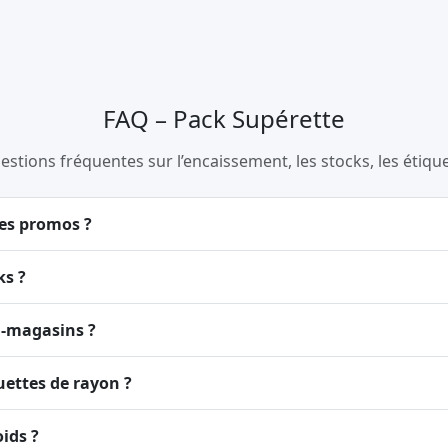
FAQ – Pack Supérette
tions fréquentes sur l’encaissement, les stocks, les étiquett
 les promos ?
ks ?
ti-magasins ?
quettes de rayon ?
ids ?